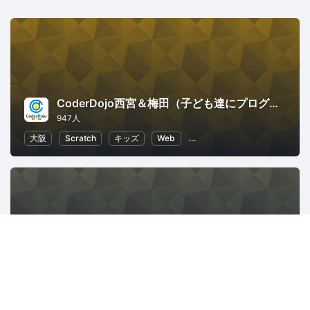
CoderDojo西宮＆梅田（子ども達にプログラミングやHTMLコードを教える道場）
947人
大阪
Scratch
キッズ
Web
子供向けプログラミング
さくらクラブ（総合）
1626人
ITインフラ
スタートアップ
クラウド
地域経済と地域社会