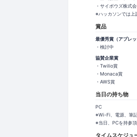
・サイボウズ株式
※ハッカソンでは上
賞品
最優秀賞（アプレッ
・検討中
協賛企業賞
・Twilio賞
・Monaca賞
・AWS賞
当日の持ち物
PC
※Wi-Fi、電源、
※当日、PCを持参
タイムスケジュ