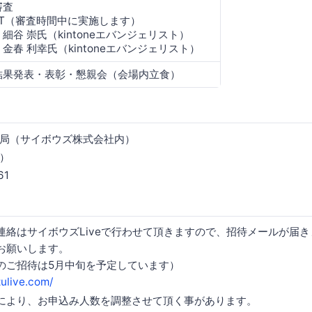
審査
LT（審査時間中に実施します）
・細谷 崇氏（kintoneエバンジェリスト）
・金春 利幸氏（kintoneエバンジェリスト）
結果発表・表彰・懇親会（会場内立食）
局（サイボウズ株式会社内）
）
61
連絡はサイボウズLiveで行わせて頂きますので、招待メールが届
お願いします。
のご招待は5月中旬を予定しています）
zulive.com/
により、お申込み人数を調整させて頂く事があります。