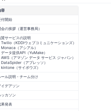
内容
受付開始
開会の挨拶（運営事務局）
協賛サービスの説明
・Twilio（KDDIウェブコミュニケーションズ）
・Monaca（アシアル）
・データ提供API（YuMake）
・AWS（アマゾン データ サービス ジャパン）
・DataSpider（アプレッソ）
・kintone（サイボウズ）
ルール説明・チーム分け
アイデアソン
ハッカソン
成果発表